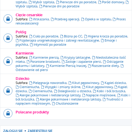
szpitalu
,
Wybór szpitala
,
Pierwsze dni po porodzie
,
Poród domowy
,
Wybór szpitala
,
Pierwsze dni po porodzie
Cięcie cesarskie
Subfora:
Wskazania
,
Przebieg operacji
,
Opieka w szpitalu
,
Proces
rekowalescencji
Połóg
Subfora:
Ciało po porodzie
,
Blizna po CC
,
Higiena krocza po porodzie
,
Fizjoterapia uroginekologiczna i zabiegi rewitalizacyjne
,
Emocje i
psychika
,
Intymność po porodzie
Karmienie
Subfora:
Karmienie piersią
,
Kryzysy laktacyjne
,
Niedostateczna ilość
mleka
,
Poranione brodawki
,
Zastoje i zapalenie piersi
,
Odciąganie
pokarmu i laktatory
,
Karmienie Piersią Inaczej
,
Rozszerzanie diety
,
Odstawienie od piersi
Dziecko
Subfora:
Pielęgnacja noworodka
,
Kikut pępowinowy
,
Kąpiel dziecka
,
Ciemieniucha
,
Wysypki i zmiany skórne
,
Kikut pępowinowy
,
Kąpiel
dziecka
,
Ciemieniucha
,
Dolegliwości u dziecka
,
Kolki i ból brzuszka
,
Alergie pokarmowe i nietolerancja laktozy
,
Napięcie mięśniowe
,
Kolki i
ból brzuszka
,
Alergie pokarmowe i nietolerancja laktozy
,
Trudności z
napięciem mięśniowym
,
Chustonoszenie
Polecane produkty
ZALOGUJ SIĘ
•
ZAREJESTRUJ SIĘ