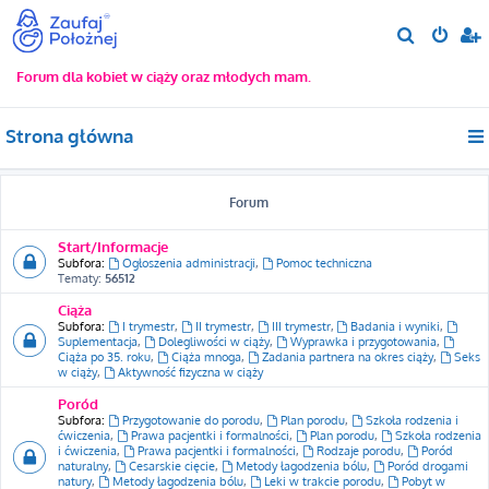
S
z
Forum dla kobiet w ciąży oraz młodych mam.
u
k
Strona główna
a
j
Forum
Start/Informacje
Subfora:
Ogłoszenia administracji
,
Pomoc techniczna
Tematy:
56512
Ciąża
Subfora:
I trymestr
,
II trymestr
,
III trymestr
,
Badania i wyniki
,
Suplementacja
,
Dolegliwości w ciąży
,
Wyprawka i przygotowania
,
Ciąża po 35. roku
,
Ciąża mnoga
,
Zadania partnera na okres ciąży
,
Seks
w ciąży
,
Aktywność fizyczna w ciąży
Poród
Subfora:
Przygotowanie do porodu
,
Plan porodu
,
Szkoła rodzenia i
ćwiczenia
,
Prawa pacjentki i formalności
,
Plan porodu
,
Szkoła rodzenia
i ćwiczenia
,
Prawa pacjentki i formalności
,
Rodzaje porodu
,
Poród
naturalny
,
Cesarskie cięcie
,
Metody łagodzenia bólu
,
Poród drogami
natury
,
Metody łagodzenia bólu
,
Leki w trakcie porodu
,
Pobyt w