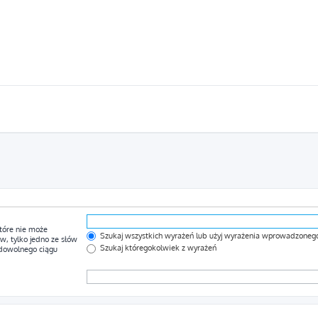
tóre nie może
Szukaj wszystkich wyrażeń lub użyj wyrażenia wprowadzoneg
, tylko jedno ze słów
Szukaj któregokolwiek z wyrażeń
 dowolnego ciągu