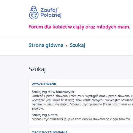
Forum dla kobiet w ciąży oraz młodych mam.
Strona główna
Szukaj
Szukaj
WYSZUKIWANIE
Szukaj wg słów kluczowych:
Umieść
+
przed słowem, które musi wystąpić oraz
-
przed słowem, k
wystąpić. Jeśli umieścisz listę słów oddzielonych
|
wewnątrz nawiasów
będzie musiało wystąpić. Możesz użyć gwiazdki (*) jako zamiennika
znaków.
Szukaj wg autora:
Można użyć gwiazdki (*) jako zamiennika dowolnego ciągu znaków.
OPCJE WYSZUKIWANIA