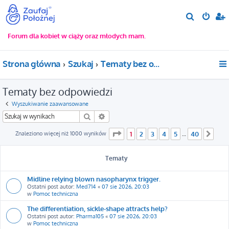
S
z
Forum dla kobiet w ciąży oraz młodych mam.
u
k
Strona główna
Szukaj
Tematy bez odpowiedzi
a
j
Tematy bez odpowiedzi
Wyszukiwanie zaawansowane
Szukaj
Wyszukiwanie zaawansowane
Strona
1
z
40
Znaleziono więcej niż 1000 wyników
1
2
3
4
5
40
…
Nas
Tematy
Midline relying blown nasopharynx trigger.
Ostatni post autor:
Med714
«
07 sie 2026, 20:03
w
Pomoc techniczna
The differentiation, sickle-shape attracts help?
Ostatni post autor:
Pharma105
«
07 sie 2026, 20:03
w
Pomoc techniczna