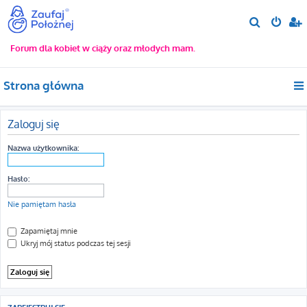
S
z
Forum dla kobiet w ciąży oraz młodych mam.
u
k
Strona główna
a
j
Zaloguj się
Nazwa użytkownika:
Hasło:
Nie pamiętam hasła
Zapamiętaj mnie
Ukryj mój status podczas tej sesji