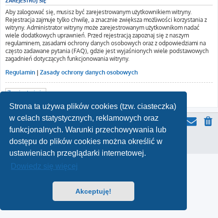
ZAREJESTRUJ SIĘ
Aby zalogować się, musisz być zarejestrowanym użytkownikiem witryny.
Rejestracja zajmuje tylko chwilę, a znacznie zwiększa możliwości korzystania z
witryny. Administrator witryny może zarejestrowanym użytkownikom nadać
wiele dodatkowych uprawnień. Przed rejestracją zapoznaj się z naszym
regulaminem, zasadami ochrony danych osobowych oraz z odpowiedziami na
często zadawane pytania (FAQ), gdzie jest wyjaśnionych wiele podstawowych
zagadnień dotyczących funkcjonowania witryny.
Regulamin
|
Zasady ochrony danych osobowych
Zarejestruj się
Strona ta używa plików cookies (tzw. ciasteczka)
w celach statystycznych, reklamowych oraz
funkcjonalnych. Warunki przechowywania lub
Wszelkie prawa zastrzeżone | © 2026
Zaufaj Położnej
dostępu do plików cookies można określić w
Zasady ochrony danych osobowych
|
Regulamin
ustawieniach przeglądarki internetowej.
Dowiedz się więcej
Akceptuję!