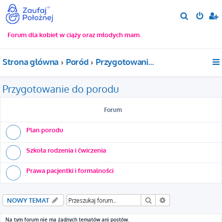
S
z
Forum dla kobiet w ciąży oraz młodych mam.
u
k
Strona główna
Poród
Przygotowanie do porodu
a
j
Przygotowanie do porodu
Forum
Plan porodu
Szkoła rodzenia i ćwiczenia
Prawa pacjentki i formalności
Szukaj
Wyszukiwanie za
NOWY TEMAT
Na tym forum nie ma żadnych tematów ani postów.