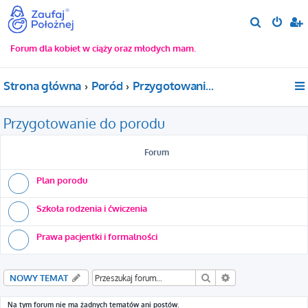
S
z
Forum dla kobiet w ciąży oraz młodych mam.
u
k
Strona główna
Poród
Przygotowanie do porodu
a
j
Przygotowanie do porodu
Forum
Plan porodu
Szkoła rodzenia i ćwiczenia
Prawa pacjentki i formalności
Szukaj
Wyszukiwanie za
NOWY TEMAT
Na tym forum nie ma żadnych tematów ani postów.