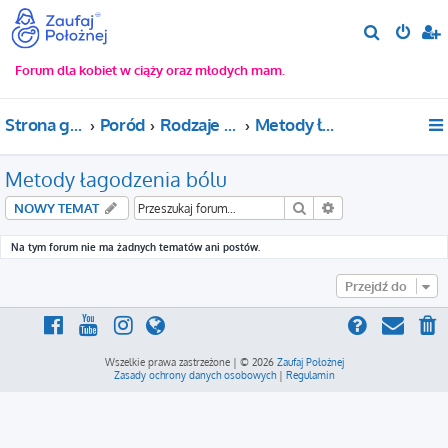
S
z
Forum dla kobiet w ciąży oraz młodych mam.
u
k
Strona główna
Poród
Rodzaje porodu
Metody łagodzenia bólu
a
j
Metody łagodzenia bólu
Szukaj
Wyszukiwanie za
NOWY TEMAT
Na tym forum nie ma żadnych tematów ani postów.
Przejdź do
Wszelkie prawa zastrzeżone | © 2026
Zaufaj Położnej
Zasady ochrony danych osobowych
|
Regulamin