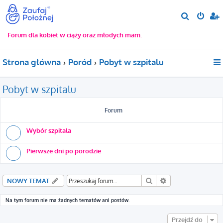
S
z
Forum dla kobiet w ciąży oraz młodych mam.
u
k
Strona główna
Poród
Pobyt w szpitalu
a
j
Pobyt w szpitalu
Forum
Wybór szpitala
Pierwsze dni po porodzie
Szukaj
Wyszukiwanie za
NOWY TEMAT
Na tym forum nie ma żadnych tematów ani postów.
Przejdź do