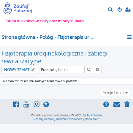
S
z
Forum dla kobiet w ciąży oraz młodych mam.
u
k
Strona główna
Połóg
Fizjoterapia uroginekologiczna i zabiegi rewitalizacyjne
a
j
Fizjoterapia uroginekologiczna i zabiegi
rewitalizacyjne
Szukaj
Wyszukiwanie za
NOWY TEMAT
Na tym forum nie ma żadnych tematów ani postów.
Przejdź do
Wszelkie prawa zastrzeżone | © 2026
Zaufaj Położnej
Zasady ochrony danych osobowych
|
Regulamin