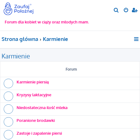
S
z
Forum dla kobiet w ciąży oraz młodych mam.
u
k
Strona główna
Karmienie
a
j
Karmienie
Forum
Karmienie piersią
Kryzysy laktacyjne
Niedostateczna ilość mleka
Poranione brodawki
Zastoje i zapalenie piersi