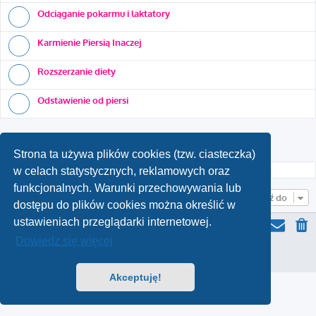
Odciąganie pokarmu i laktatory
Karmienie Piersią Inaczej
Rozszerzanie diety
Odstawienie od piersi
Szukaj
Wyszukiwanie za
Zablokowane
Strona ta używa plików cookies (tzw. ciasteczka)
w celach statystycznych, reklamowych oraz
To forum jest zamknięte
funkcjonalnych. Warunki przechowywania lub
Przejdź do
dostępu do plików cookies można określić w
ustawieniach przeglądarki internetowej.
Dowiedz się więcej
Wszelkie prawa zastrzeżone | © 2026
Zaufaj Położnej
Zasady ochrony danych osobowych
|
Regulamin
Akceptuję!