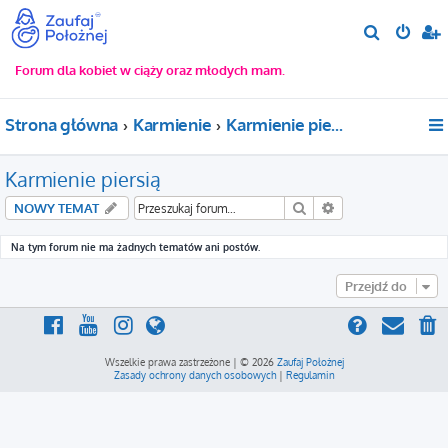
S
z
Forum dla kobiet w ciąży oraz młodych mam.
u
k
Strona główna
Karmienie
Karmienie piersią
a
j
Karmienie piersią
Szukaj
Wyszukiwanie za
NOWY TEMAT
Na tym forum nie ma żadnych tematów ani postów.
Przejdź do
Wszelkie prawa zastrzeżone | © 2026
Zaufaj Położnej
Zasady ochrony danych osobowych
|
Regulamin