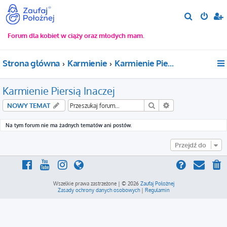
S
z
Forum dla kobiet w ciąży oraz młodych mam.
u
k
Strona główna
Karmienie
Karmienie Piersią Inaczej
a
j
Karmienie Piersią Inaczej
Szukaj
Wyszukiwanie za
NOWY TEMAT
Na tym forum nie ma żadnych tematów ani postów.
Przejdź do
Wszelkie prawa zastrzeżone | © 2026
Zaufaj Położnej
Zasady ochrony danych osobowych
|
Regulamin