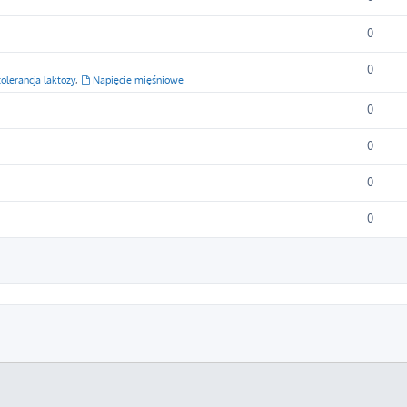
0
0
olerancja laktozy
,
Napięcie mięśniowe
0
0
0
0
zukiwanie zaawansowane