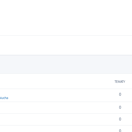
TEMATY
0
iucha
0
0
0