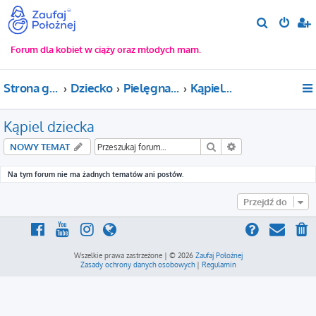
S
z
Forum dla kobiet w ciąży oraz młodych mam.
u
k
Strona główna
Dziecko
Pielęgnacja noworodka
Kąpiel dziecka
a
j
Kąpiel dziecka
Szukaj
Wyszukiwanie za
NOWY TEMAT
Na tym forum nie ma żadnych tematów ani postów.
Przejdź do
Wszelkie prawa zastrzeżone | © 2026
Zaufaj Położnej
Zasady ochrony danych osobowych
|
Regulamin