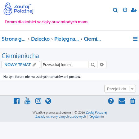
S
z
Forum dla kobiet w ciąży oraz młodych mam.
u
k
Strona główna
Dziecko
Pielęgnacja noworodka
Ciemieniucha
a
j
Ciemieniucha
Szukaj
Wyszukiwanie za
NOWY TEMAT
Na tym forum nie ma żadnych tematów ani postów.
Przejdź do
Wszelkie prawa zastrzeżone | © 2026
Zaufaj Położnej
Zasady ochrony danych osobowych
|
Regulamin