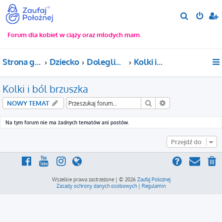
S
z
Forum dla kobiet w ciąży oraz młodych mam.
u
k
Strona główna
Dziecko
Dolegliwości u dziecka
Kolki i ból brzuszka
a
j
Kolki i ból brzuszka
Szukaj
Wyszukiwanie za
NOWY TEMAT
Na tym forum nie ma żadnych tematów ani postów.
Przejdź do
Wszelkie prawa zastrzeżone | © 2026
Zaufaj Położnej
Zasady ochrony danych osobowych
|
Regulamin