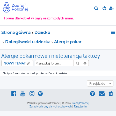
S
z
Forum dla kobiet w ciąży oraz młodych mam.
u
k
Strona główna
Dziecko
a
j
Dolegliwości u dziecka
Alergie pokarmowe i nietolerancja laktozy
Alergie pokarmowe i nietolerancja laktozy
Szukaj
Wyszukiwanie za
NOWY TEMAT
Na tym forum nie ma żadnych tematów ani postów.
Przejdź do
Wszelkie prawa zastrzeżone | © 2026
Zaufaj Położnej
Zasady ochrony danych osobowych
|
Regulamin