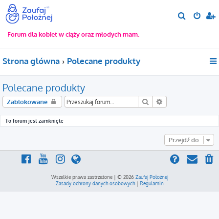
S
z
Forum dla kobiet w ciąży oraz młodych mam.
u
k
Strona główna
Polecane produkty
a
j
Polecane produkty
Szukaj
Wyszukiwanie za
Zablokowane
To forum jest zamknięte
Przejdź do
Wszelkie prawa zastrzeżone | © 2026
Zaufaj Położnej
Zasady ochrony danych osobowych
|
Regulamin