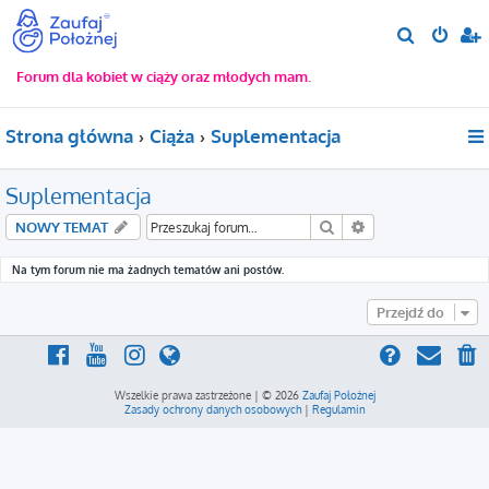
S
z
Forum dla kobiet w ciąży oraz młodych mam.
u
k
Strona główna
Ciąża
Suplementacja
a
j
Suplementacja
Szukaj
Wyszukiwanie za
NOWY TEMAT
Na tym forum nie ma żadnych tematów ani postów.
Przejdź do
Wszelkie prawa zastrzeżone | © 2026
Zaufaj Położnej
Zasady ochrony danych osobowych
|
Regulamin