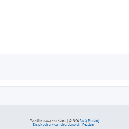
szukiwanie zaawansowane
Wszelkie prawa zastrzeżone | © 2026
Zaufaj Położnej
Zasady ochrony danych osobowych
|
Regulamin