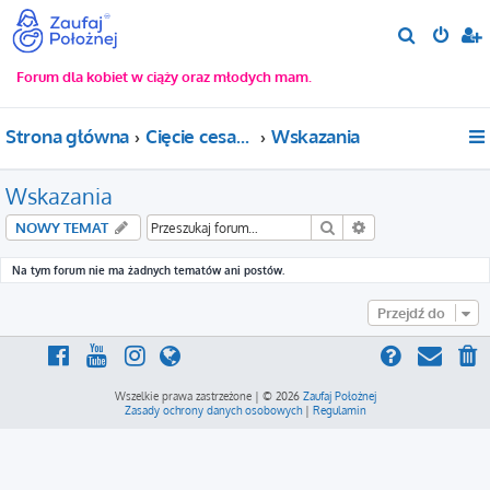
S
z
Forum dla kobiet w ciąży oraz młodych mam.
u
k
Strona główna
Cięcie cesarskie
Wskazania
a
j
Wskazania
Szukaj
Wyszukiwanie za
NOWY TEMAT
Na tym forum nie ma żadnych tematów ani postów.
Przejdź do
Wszelkie prawa zastrzeżone | © 2026
Zaufaj Położnej
Zasady ochrony danych osobowych
|
Regulamin