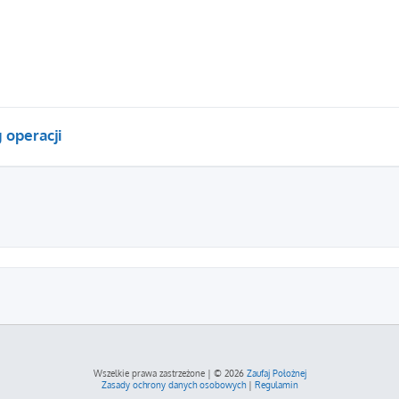
 operacji
szukiwanie zaawansowane
Wszelkie prawa zastrzeżone | © 2026
Zaufaj Położnej
Zasady ochrony danych osobowych
|
Regulamin