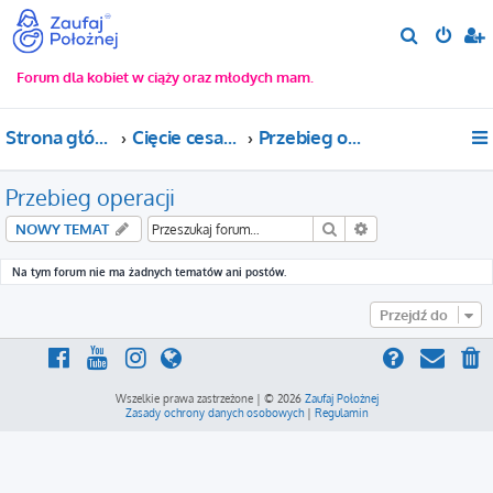
S
z
Forum dla kobiet w ciąży oraz młodych mam.
u
k
Strona główna
Cięcie cesarskie
Przebieg operacji
a
j
Przebieg operacji
Szukaj
Wyszukiwanie za
NOWY TEMAT
Na tym forum nie ma żadnych tematów ani postów.
Przejdź do
Wszelkie prawa zastrzeżone | © 2026
Zaufaj Położnej
Zasady ochrony danych osobowych
|
Regulamin