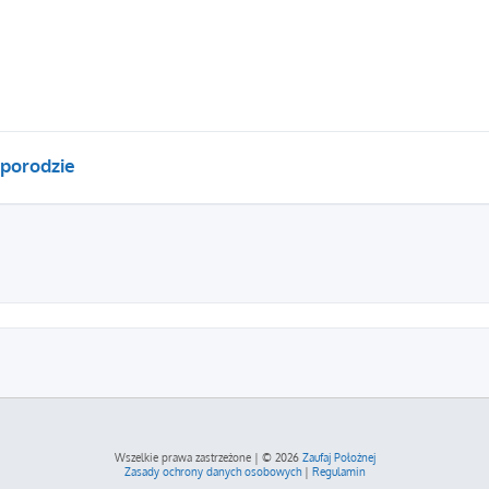
 porodzie
szukiwanie zaawansowane
Wszelkie prawa zastrzeżone | © 2026
Zaufaj Położnej
Zasady ochrony danych osobowych
|
Regulamin