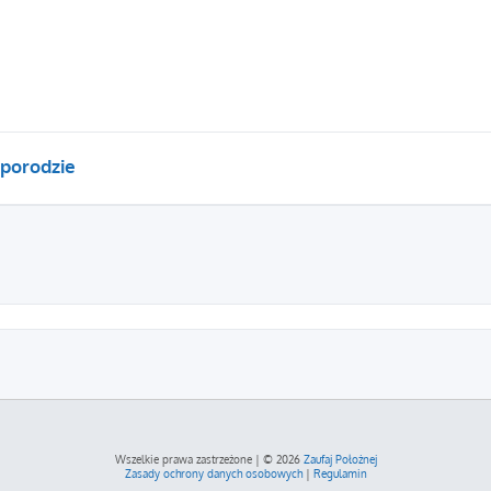
 porodzie
szukiwanie zaawansowane
Wszelkie prawa zastrzeżone | © 2026
Zaufaj Położnej
Zasady ochrony danych osobowych
|
Regulamin