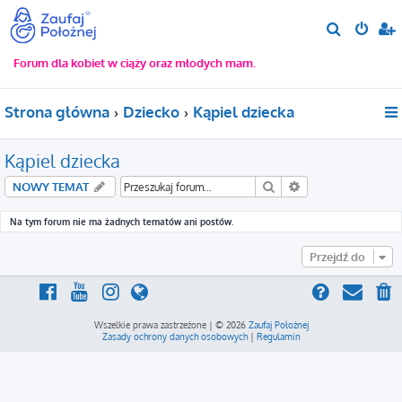
S
z
Forum dla kobiet w ciąży oraz młodych mam.
u
k
Strona główna
Dziecko
Kąpiel dziecka
a
j
Kąpiel dziecka
Szukaj
Wyszukiwanie za
NOWY TEMAT
Na tym forum nie ma żadnych tematów ani postów.
Przejdź do
Wszelkie prawa zastrzeżone | © 2026
Zaufaj Położnej
Zasady ochrony danych osobowych
|
Regulamin