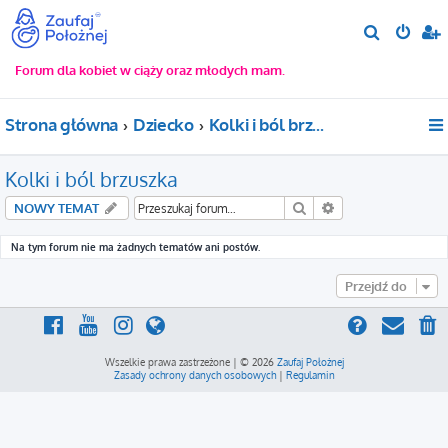
S
z
Forum dla kobiet w ciąży oraz młodych mam.
u
k
Strona główna
Dziecko
Kolki i ból brzuszka
a
j
Kolki i ból brzuszka
Szukaj
Wyszukiwanie za
NOWY TEMAT
Na tym forum nie ma żadnych tematów ani postów.
Przejdź do
Wszelkie prawa zastrzeżone | © 2026
Zaufaj Położnej
Zasady ochrony danych osobowych
|
Regulamin