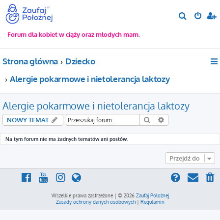
S
z
Forum dla kobiet w ciąży oraz młodych mam.
u
k
Strona główna
Dziecko
a
j
Alergie pokarmowe i nietolerancja laktozy
Alergie pokarmowe i nietolerancja laktozy
Szukaj
Wyszukiwanie za
NOWY TEMAT
Na tym forum nie ma żadnych tematów ani postów.
Przejdź do
Wszelkie prawa zastrzeżone | © 2026
Zaufaj Położnej
Zasady ochrony danych osobowych
|
Regulamin